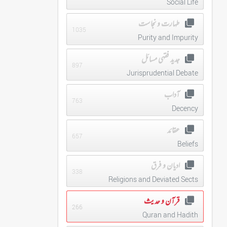
Social Life
طہارت و نجاست
1035
Purity and Impurity
جدید فقہی مسائل
897
Jurisprudential Debate
آداب
763
Decency
عقائد
657
Beliefs
ادیان و فرق
338
Religions and Deviated Sects
قرآن و حدیث
266
Quran and Hadith