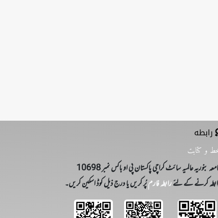
رابطه
ط و کتابت
معہ بنوریہ عالمیہ سائٹ کراچی پاکستان پی او باکس نمبر 10698
بطہ کرنے کے لئے
رابطہ فارم
پُر کریں یا درج ذیل کوڈ اسکین کریں۔