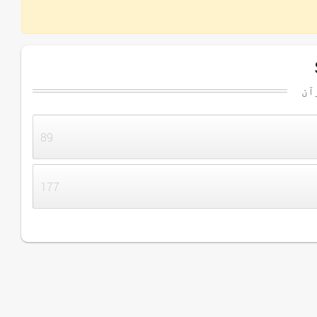
آن
89
177