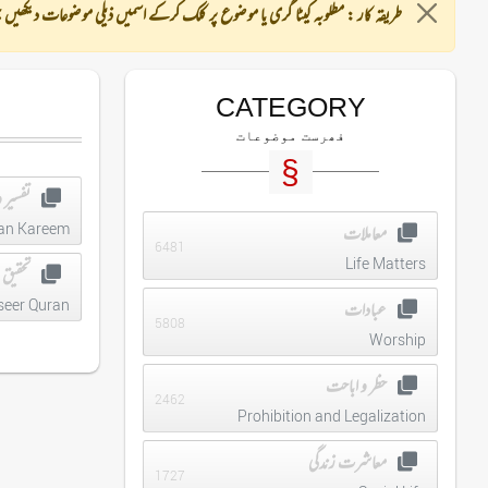
طریقہ کار :
مطلوبہ کیٹا گری یا موضوع پر کلک کرکے اسمیں ذیلی موضوعات دیکھیں پ
CATEGORY
فھرست موضوعات
تفسیر و
an Kareem
معاملات
6481
Life Matters
تحقیق 
seer Quran
عبادات
5808
Worship
حظر و اباحت
2462
Prohibition and Legalization
معاشرت زندگی
1727