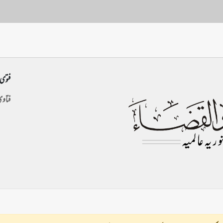
فتوی 
فتاو