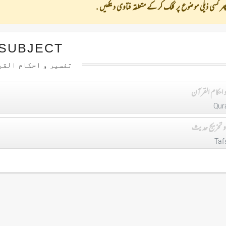
ھر کسی ذیلی موضوع پر کلک کر کے متعلقہ فتاوی دیکھیں .
SUBJECT
تفسیر و احکام القر
 احکام القرآن
Qur
و تخریج حدیث
Taf