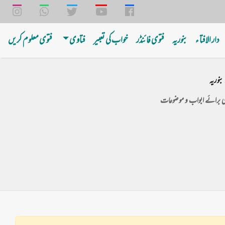
دار الافتا ء
بنوریه
فتوی فائنڈر
خواب کی تعبیر
فتاوی
فتوی معلوم کریں
بنوریہ
ی برائے ابواب و موضوعات