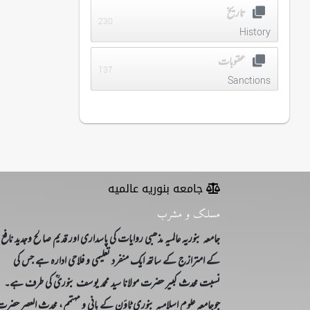
تاریخ
230
History
عقوبات
137
Sanctions
جامعه بنوریه عالمیه
مسلک و مشرب
جامعہ بنوریہ عالمیہ مذھبی روایات کی پاسداری اور قدیم صالح وجدید نافع
کے امترازج کے ساتھ ایک منفرد تعلیمی و فلاحی ادارہ ہے جس کی
نسبت محدث کبیر حضرت مولانا سید محمد یوسف بنوریؒ کی طرف ہے۔
جوجامعہ علوم اسلامیہ بنوری ٹاؤن کے بانی و مہتمم، محدث العصر حضر