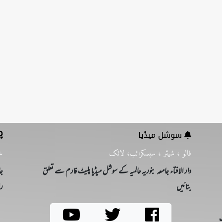
سوشل میڈیا
فالو ، شیئر ، سبسکرائب، لائک
خ
دار الافتاء جامعہ بنوریہ عالمیہ کے سوشل میڈیا پلیٹ فارم سے تعلق
جا
بنائیں
را
ت